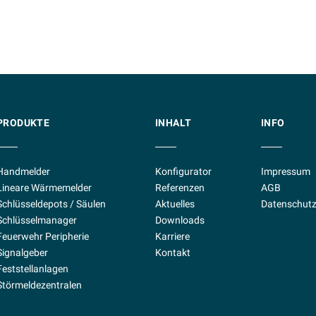
PRODUKTE
INHALT
INFO
Handmelder
Konfigurator
Impressum
Lineare Wärmemelder
Referenzen
AGB
Schlüsseldepots / Säulen
Aktuelles
Datenschutz
Schlüsselmanager
Downloads
Feuerwehr Peripherie
Karriere
Signalgeber
Kontakt
Feststellanlagen
Störmeldezentralen