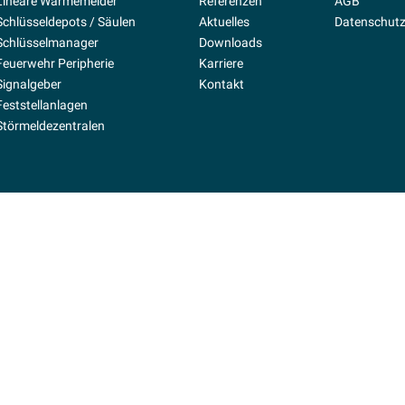
Lineare Wärmemelder
Referenzen
AGB
Schlüsseldepots / Säulen
Aktuelles
Datenschutz
Schlüsselmanager
Downloads
Feuerwehr Peripherie
Karriere
Signalgeber
Kontakt
Feststellanlagen
Störmeldezentralen